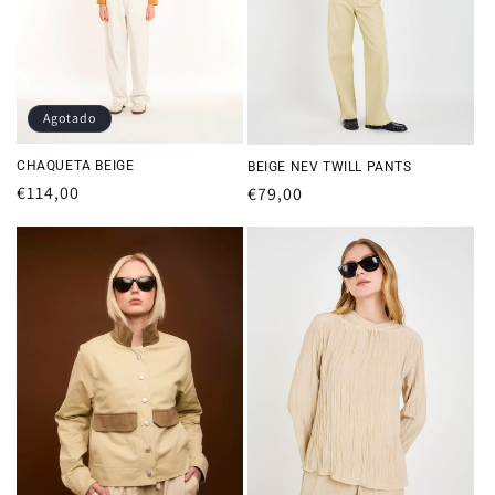
Agotado
CHAQUETA BEIGE
BEIGE NEV TWILL PANTS
Precio
€114,00
Precio
€79,00
habitual
habitual