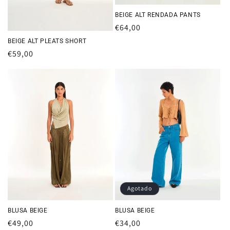
BEIGE ALT RENDADA PANTS
Precio
€64,00
habitual
BEIGE ALT PLEATS SHORT
Precio
€59,00
habitual
Agotado
BLUSA BEIGE
BLUSA BEIGE
Precio
€49,00
Precio
€34,00