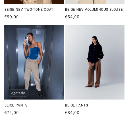
BEIGE NEV TWO-TONE COAT
BEIGE NEV VOLUMINOUS BLOUSE
Precio
€99,00
Precio
€54,00
habitual
habitual
Agotado
BEIGE PANTS
BEIGE PANTS
Precio
€74,00
Precio
€84,00
habitual
habitual