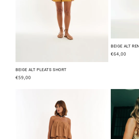
BEIGE ALT R
Preço
€64,00
normal
BEIGE ALT PLEATS SHORT
Preço
€59,00
normal