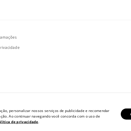
clamações
privacidade
ação, personalizar nossos serviços de publicidade e recomendar
gação. Ao continuar navegando você concorda com o uso de
lítica de privacidade
.
Informações de contacto
Política de privacidade
Termos do serviço
Polí