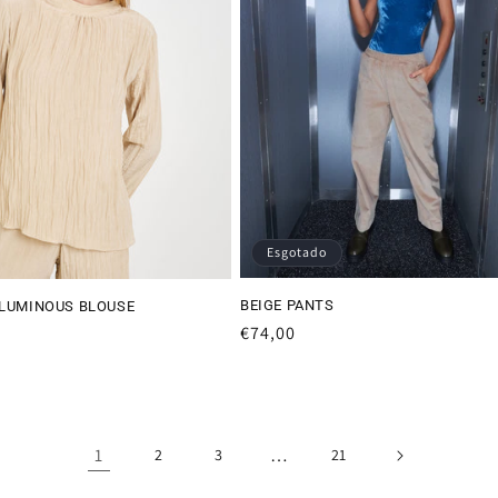
Esgotado
BEIGE PANTS
OLUMINOUS BLOUSE
Preço
€74,00
normal
1
…
2
3
21