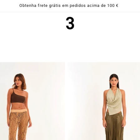
Utilize o cupom BEMVINDA15 na sua primeira compra