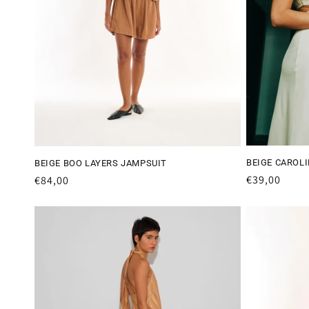
BEIGE CAROLI
BEIGE BOO LAYERS JAMPSUIT
Preço
€39,00
Preço
€84,00
normal
normal