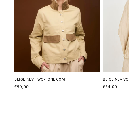
BEIGE NEV TWO-TONE COAT
BEIGE NEV V
Preço
€99,00
Preço
€54,00
normal
normal