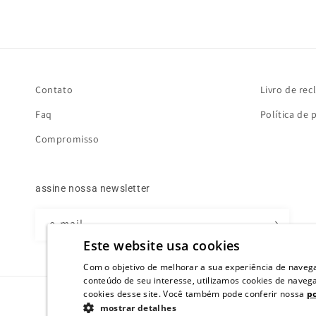
Contato
Livro de re
Faq
Política de 
Compromisso
assine nossa newsletter
e-mail
Este website usa cookies
Com o objetivo de melhorar a sua experiência de naveg
conteúdo de seu interesse, utilizamos cookies de nave
cookies desse site. Você também pode conferir nossa
po
mostrar detalhes
© 2026,
Loja Três
.
All rights reserved