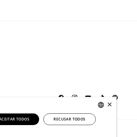
Facebook
Instagram
YouTube
TikTok
Pinterest
×
ACEITAR TODOS
RECUSAR TODOS
ENGLISH
SPANISH
tica de reembolso
Política de envio