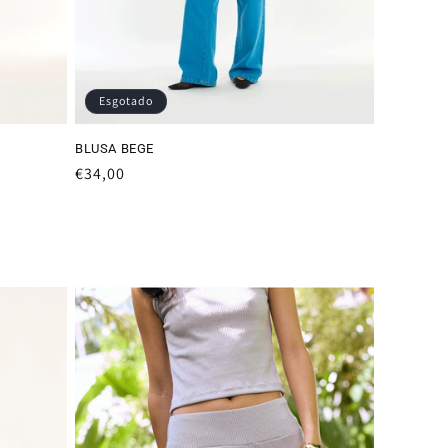
Esgotado
BLUSA BEGE
Preço
€34,00
normal