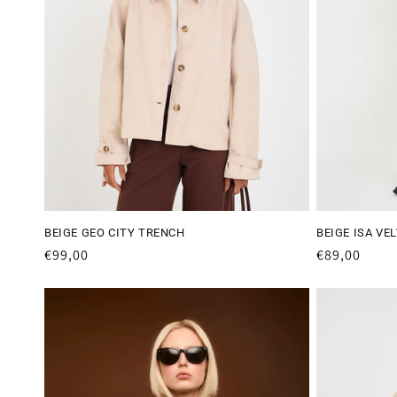
BEIGE GEO CITY TRENCH
BEIGE ISA VE
Preço
€99,00
Preço
€89,00
normal
normal