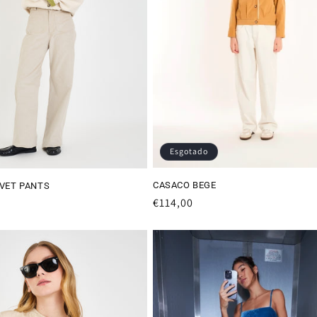
Esgotado
CASACO BEGE
LVET PANTS
Preço
€114,00
normal