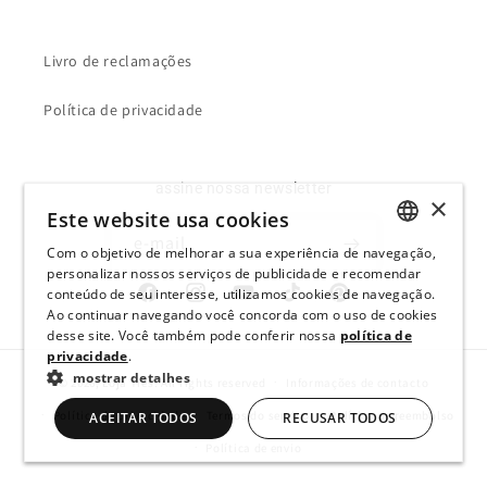
Livro de reclamações
Política de privacidade
assine nossa newsletter
×
Este website usa cookies
e-mail
Com o objetivo de melhorar a sua experiência de navegação,
ENGLISH
personalizar nossos serviços de publicidade e recomendar
conteúdo de seu interesse, utilizamos cookies de navegação.
Facebook
Instagram
YouTube
TikTok
Pinterest
SPANISH
Ao continuar navegando você concorda com o uso de cookies
desse site. Você também pode conferir nossa
política de
PORTUGUESE
privacidade
.
mostrar detalhes
© 2026,
Loja Três
.
All rights reserved
Informações de contacto
Política de privacidade
Termos do serviço
Política de reembolso
ACEITAR TODOS
RECUSAR TODOS
Política de envio