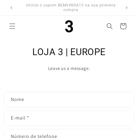
Saltar
Utilize o cupom BEMVINDA15 na sua primeira
para o
compra
conteúdo
Carrinho
LOJA 3 | EUROPE
Leave us a message.
F
Nome
o
r
E-mail
*
m
u
l
Número de telefone